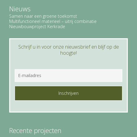
Nieuws
Samen naar een groene toekomst
Multifunctioneel materieel – uitrij combinatie
Nieuwbouwproject Kerkrade
Schrijf u in voor onze nieuwsbrief en blijf op de
hoogte!
E
-
m
a
C
i
A
l
P
a
T
d
C
r
H
e
A
s
Recente projecten
*