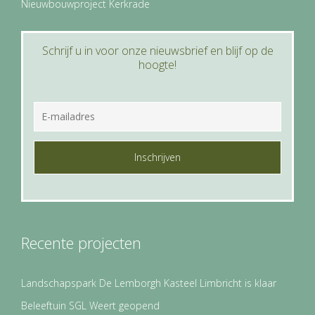
Nieuwbouwproject Kerkrade
Schrijf u in voor onze nieuwsbrief en blijf op de
hoogte!
E
-
m
a
C
i
A
l
P
a
T
d
C
r
H
e
A
s
Recente projecten
*
Landschapspark De Lemborgh Kasteel Limbricht is klaar
Beleeftuin SGL Weert geopend